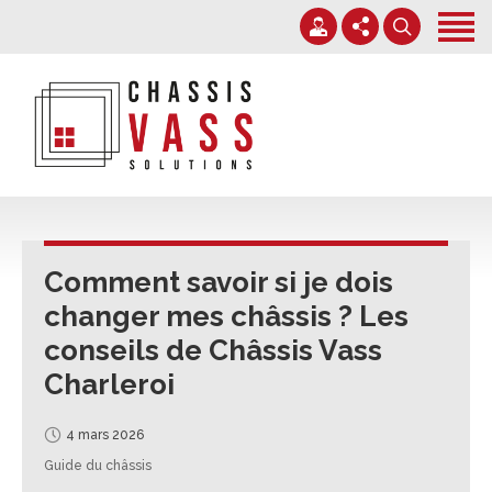
Accueil
Services
Nos chantiers
+32 71 38 38 70
Expertise
info@chassisvass.be
Contact
Du lundi au vendredi de 7h00 à 18h00
Comment savoir si je dois
changer mes châssis ? Les
conseils de Châssis Vass
Charleroi
4 mars 2026
Guide du châssis