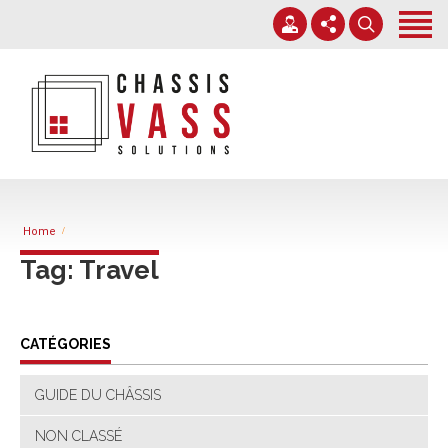
Accueil
Services
Nos chantiers
+32 71 38 38 70
Expertise
info@chassisvass.be
Contact
Du lundi au vendredi de 7h00 à 18h00
Home
Tag: Travel
CATÉGORIES
GUIDE DU CHÂSSIS
NON CLASSÉ