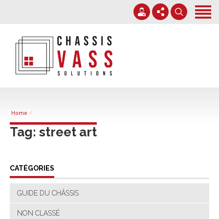
Accueil
Services
Nos chantiers
+32 71 38 38 70
Expertise
info@chassisvass.be
Contact
Du lundi au vendredi de 7h00 à 18h00
Home
Tag: street art
CATÉGORIES
GUIDE DU CHÂSSIS
NON CLASSÉ