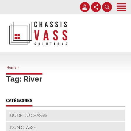
Accueil
Services
Nos chantiers
+32 71 38 38 70
Expertise
info@chassisvass.be
Contact
Du lundi au vendredi de 7h00 à 18h00
Home
Tag: River
CATÉGORIES
GUIDE DU CHÂSSIS
NON CLASSÉ