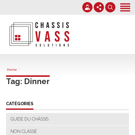
Accueil
Services
Nos chantiers
+32 71 38 38 70
Expertise
info@chassisvass.be
Contact
Du lundi au vendredi de 7h00 à 18h00
Home
Tag: Dinner
CATÉGORIES
GUIDE DU CHÂSSIS
NON CLASSÉ