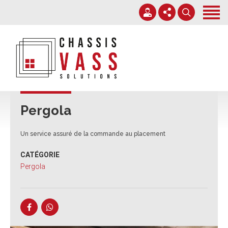
Accueil
Services
Nos chantiers
+32 71 38 38 70
Expertise
info@chassisvass.be
Contact
Du lundi au vendredi de 7h00 à 18h00
Pergola
Un service assuré de la commande au placement
CATÉGORIE
Pergola