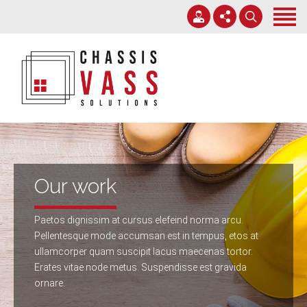
Accueil
Services
Nos chantiers
+32 71 38 38 70
Expertise
info@chassisvass.be
Contact
Du lundi au vendredi de 7h00 à 18h00
Our work
Paetos dignissim at cursus elefeind norma arcu.
Pellentesque mode accumsan est in tempus, etos at
ullamcorper quam suscipit lacus maecenas tortor.
Erates vitae node metus. Suspendisse est gravida
ornare.